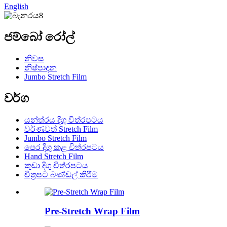
English
ජම්බෝ රෝල්
නිවස
නිෂ්පාදන
Jumbo Stretch Film
වර්ග
යන්ත්රය දිගු චිත්රපටය
වර්ණවත් Stretch Film
Jumbo Stretch Film
පෙර දිගු කළ චිත්රපටය
Hand Stretch Film
කුඩා දිගු චිත්රපටය
චිත්‍රපට බණ්ඩල් කිරීම
Pre-Stretch Wrap Film