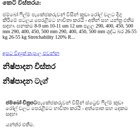
කෙටි විස්තරය:
ජම්බෝ ෆිල්ම් පැකේජකරුවන් විසින් කුඩා රෝල් වලට දිගු
කිරීමේ පටලය පෙරළීමට භාවිතා කරයි - අතින් සහ යන්ත්‍ර එතීම
සඳහා. ඝනකම 8-9 um 10-11 um 12 um පළල 290, 400, 450, 500
mm 290, 400, 450, 500 mm 290, 400, 450, 500 mm ශුද්ධ බර 26-55
kg 26-55 kg Stretchability 120% R...
අපට විද්‍යුත් තැපෑල එවන්න
නිෂ්පාදන විස්තර
නිෂ්පාදන ටැග්
ජම්බෝ චිත්‍රපට
පැකේජකරුවන් විසින් ස්ට්‍රෙච් ෆිල්ම් කුඩා
රෝල් වලට පෙරළීමට භාවිතා කරයි - අත්පොත සහ දෙකම
සඳහා
යන්ත්ර එතීම.