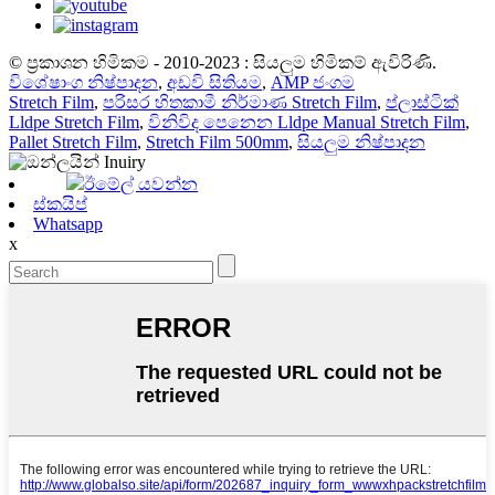
© ප්‍රකාශන හිමිකම - 2010-2023 : සියලුම හිමිකම් ඇවිරිණි.
විශේෂාංග නිෂ්පාදන
,
අඩවි සිතියම
,
AMP ජංගම
Stretch Film
,
පරිසර හිතකාමී නිර්මාණ Stretch Film
,
ප්ලාස්ටික්
Lldpe Stretch Film
,
විනිවිද පෙනෙන Lldpe Manual Stretch Film
,
Pallet Stretch Film
,
Stretch Film 500mm
,
සියලුම නිෂ්පාදන
ඊමේල් යවන්න
ස්කයිප්
Whatsapp
x