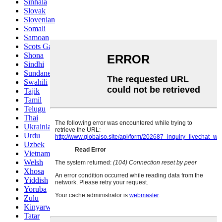
Sinhala
Slovak
Slovenian
Somali
Samoan
Scots Gaelic
Shona
Sindhi
Sundanese
Swahili
Tajik
Tamil
Telugu
Thai
Ukrainian
Urdu
Uzbek
Vietnamese
Welsh
Xhosa
Yiddish
Yoruba
Zulu
Kinyarwanda
Tatar