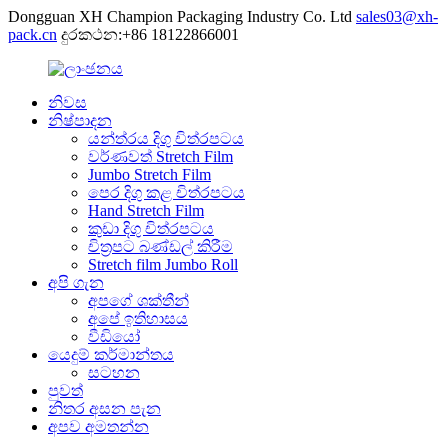
Dongguan XH Champion Packaging Industry Co. Ltd
sales03@xh-
pack.cn
දුරකථන:+86 18122866001
නිවස
නිෂ්පාදන
යන්ත්රය දිගු චිත්රපටය
වර්ණවත් Stretch Film
Jumbo Stretch Film
පෙර දිගු කළ චිත්රපටය
Hand Stretch Film
කුඩා දිගු චිත්රපටය
චිත්‍රපට බණ්ඩල් කිරීම
Stretch film Jumbo Roll
අපි ගැන
අපගේ ශක්තීන්
අපේ ඉතිහාසය
වීඩියෝ
යෙදුම් කර්මාන්තය
සටහන
පුවත්
නිතර අසන පැන
අපව අමතන්න