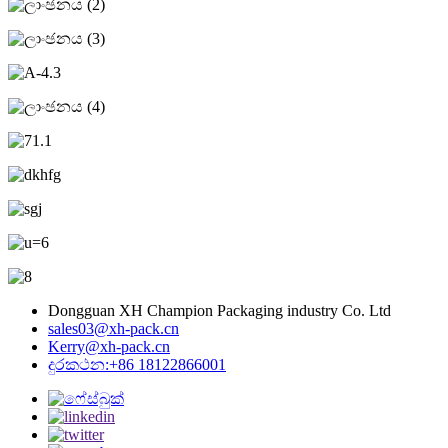
Dongguan XH Champion Packaging industry Co. Ltd
sales03@xh-pack.cn
Kerry@xh-pack.cn
දුරකථන:+86 18122866001