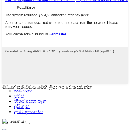
ඔබගේ පණිවිඩය මෙහි ලියා අප වෙත එවන්න
නිෂ්පාදන
පුවත්
නිතර අසන පැන
අපි ගැන
අපව අමතන්න