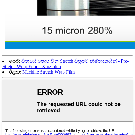
පෙර:
චීනයේ තොග චීන Stretch චිත්‍රපට නිෂ්පාදකයින් - Pre-
Stretch Wrap Film – Xinzhihui
ඊළඟ:
Machine Stretch Wrap Film