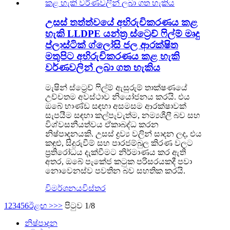
උසස් තත්ත්වයේ අභිරුචිකරණය කළ
හැකි LLDPE යන්ත්‍ර ස්ට්‍රෙච් ෆිල්ම් මෘදු
ප්ලාස්ටික් ග්ලෝසි ජල ආරක්ෂිත
මතුපිට අභිරුචිකරණය කළ හැකි
වර්ණවලින් ලබා ගත හැකිය
මැෂින් ස්ට්‍රෙච් ෆිල්ම් ඇසුරුම් තාක්ෂණයේ
උච්චතම අවස්ථාව නියෝජනය කරයි. එය
ඔබේ භාණ්ඩ සඳහා අසමසම ආරක්ෂාවක්
සැපයීම සඳහා කල්පැවැත්ම, නම්‍යශීලී බව සහ
විශ්වසනීයත්වය ඒකාබද්ධ කරන
නිෂ්පාදනයකි. උසස් ද්‍රව්‍ය වලින් සාදන ලද, එය
කඳුළු, සිදුරුවීම් සහ පාරජම්බුල කිරණ වලට
ප්‍රතිරෝධය දැක්වීමට නිර්මාණය කර ඇති
අතර, ඔබේ පැකේජ කටුක පරිසරයකදී පවා
නොවෙනස්ව පවතින බව සහතික කරයි.
විමර්ශනය
විස්තර
1
2
3
4
5
6
ඊළඟ >
>>
පිටුව 1/8
නිෂ්පාදන