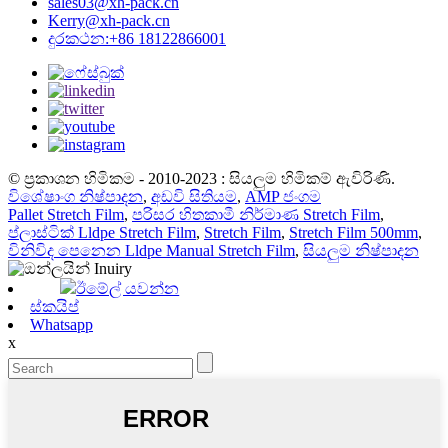
sales03@xh-pack.cn
Kerry@xh-pack.cn
දුරකථන:+86 18122866001
© ප්‍රකාශන හිමිකම - 2010-2023 : සියලුම හිමිකම් ඇවිරිණි.
විශේෂාංග නිෂ්පාදන
,
අඩවි සිතියම
,
AMP ජංගම
Pallet Stretch Film
,
පරිසර හිතකාමී නිර්මාණ Stretch Film
,
ප්ලාස්ටික් Lldpe Stretch Film
,
Stretch Film
,
Stretch Film 500mm
,
විනිවිද පෙනෙන Lldpe Manual Stretch Film
,
සියලුම නිෂ්පාදන
ඊමේල් යවන්න
ස්කයිප්
Whatsapp
x