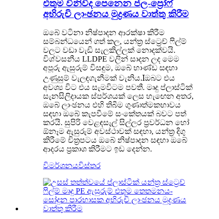
එතුම විනිවිද පෙනෙන ජල-ප්‍රෝෆ්
අභිරුචි ලාංඡනය මුද්‍රණය වාත්තු කිරීම
ඔබේ වටිනා නිෂ්පාදන ආරක්ෂා කිරීම
සම්බන්ධයෙන් ගත් කල, යන්ත්‍ර ස්ට්‍රෙච් ෆිල්ම්
වලට වඩා වැඩි සැලකිල්ලක් නොදක්වයි.
විශ්වසනීය LLDPE වලින් සාදන ලද මෙම
අපූරු ඇසුරුම් විසඳුම, ඔබේ භාණ්ඩ සඳහා
.I
උණුසුම් වැලඳගැනීමක් වැනිය
ඔබට එය
අවශ්‍ය විට එය සැමවිටම පවතී. මෘදු ප්ලාස්ටික්
සැනසිලිදායක ස්පර්ශයක් ලෙස හැඟෙන අතර,
ඔබේ ලාංඡනය එහි තිබීම ගුණාත්මකභාවය
සඳහා ඔබේ කැපවීමේ සංකේතයක් බවට පත්
කරයි. සුපිරි වෙළඳසැල් සිල්ලර ප්‍රවර්ධන හෝ
ඕනෑම ඇසුරුම් අවස්ථාවක් සඳහා, යන්ත්‍ර දිගු
කිරීමේ චිත්‍රපටය ඔබේ නිෂ්පාදන සඳහා ඔබේ
ආදරය ප්‍රකාශ කිරීමට ඉඩ දෙන්න.
විමර්ශනය
විස්තර