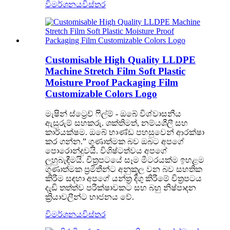
විමර්ශනය
විස්තර
Customisable High Quality LLDPE
Machine Stretch Film Soft Plastic
Moisture Proof Packaging Film
Customizable Colors Logo
මැෂින් ස්ට්‍රෙච් ෆිල්ම් - ඔබේ විශ්වාසනීය
ඇසුරුම් සහකරු. ශක්තිමත්, නම්යශීලී සහ
කාර්යක්ෂම. ඔබේ භාණ්ඩ පහසුවෙන් ආරක්ෂා
කර ගන්න.” ගුණාත්මක බව ඔබට අපගේ
පොරොන්දුවයි. විශිෂ්ටත්වය අපගේ
ලුහුබැඳීමයි. චිත්‍රපටයේ සෑම මීටරයක්ම ඉහළම
ගුණාත්මක ප්‍රමිතීන්ට අනුකූල වන බව සහතික
කිරීම සඳහා අපගේ යන්ත්‍ර දිගු කිරීමේ චිත්‍රපටය
දැඩි තත්ත්ව පරීක්ෂාවකට සහ බහු නිෂ්පාදන
ක්‍රියාවලීන්ට භාජනය වේ.
විමර්ශනය
විස්තර