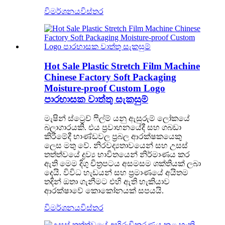
විමර්ශනය
විස්තර
Hot Sale Plastic Stretch Film Machine
Chinese Factory Soft Packaging
Moisture-proof Custom Logo
පාරභාසක වාත්තු සැකසුම්
මැෂින් ස්ට්‍රෙච් ෆිල්ම් යනු ඇසුරුම් ලෝකයේ
බලාගාරයකි. එය ප්‍රවාහනයේදී සහ ගබඩා
කිරීමේදී භාණ්ඩවල ප්‍රබල ආරක්ෂකයෙකු
ලෙස මතු වේ. නිරවද්‍යතාවයෙන් සහ උසස්
තත්ත්වයේ ද්‍රව්‍ය භාවිතයෙන් නිර්මාණය කර
ඇති මෙම දිගු චිත්‍රපටය අසමසම ශක්තියක් ලබා
දෙයි. විවිධ හැඩයන් සහ ප්‍රමාණයේ අයිතම
තදින් ඔතා ගැනීමට එහි ඇති හැකියාව
ආරක්ෂාවේ කොකෝනයක් සපයයි.
විමර්ශනය
විස්තර