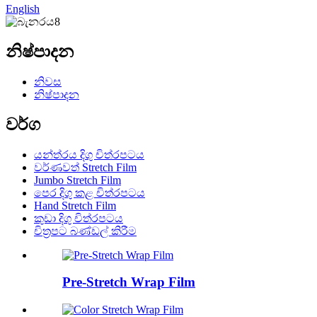
English
නිෂ්පාදන
නිවස
නිෂ්පාදන
වර්ග
යන්ත්රය දිගු චිත්රපටය
වර්ණවත් Stretch Film
Jumbo Stretch Film
පෙර දිගු කළ චිත්රපටය
Hand Stretch Film
කුඩා දිගු චිත්රපටය
චිත්‍රපට බණ්ඩල් කිරීම
Pre-Stretch Wrap Film