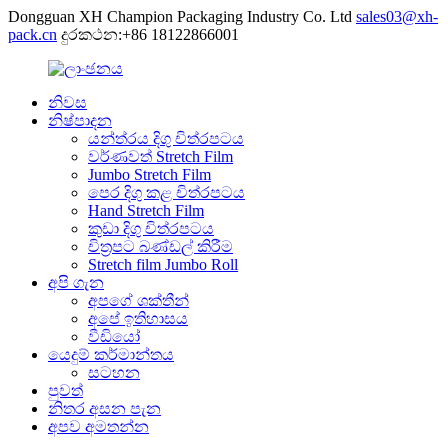
Dongguan XH Champion Packaging Industry Co. Ltd
sales03@xh-
pack.cn
දුරකථන:+86 18122866001
නිවස
නිෂ්පාදන
යන්ත්රය දිගු චිත්රපටය
වර්ණවත් Stretch Film
Jumbo Stretch Film
පෙර දිගු කළ චිත්රපටය
Hand Stretch Film
කුඩා දිගු චිත්රපටය
චිත්‍රපට බණ්ඩල් කිරීම
Stretch film Jumbo Roll
අපි ගැන
අපගේ ශක්තීන්
අපේ ඉතිහාසය
වීඩියෝ
යෙදුම් කර්මාන්තය
සටහන
පුවත්
නිතර අසන පැන
අපව අමතන්න