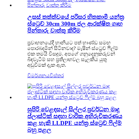
උසස් තත්ත්වයේ පරිසර හිතකාමී යන්ත්‍ර
ස්ට්‍රෙච් 30cm 300m ජල ආරක්ෂිත ගෘහ
පින්තාරු වාත්තු කිරීම
ප්‍රවාහනයේදී හානියට පත් භාණ්ඩ සමඟ
පොරබදමින් සිටිනවාද? මැෂින් ස්ට්‍රෙච් ෆිල්ම්
එක තමයි විසඳුම. අපගේ ගනුදෙනුකරුවන්
බිඳවැටීම් සහ ප්‍රතිලාභවල සැලකිය යුතු
අඩුවීමක් දැක ඇත.
විමර්ශනය
විස්තර
සුපිරි වෙළඳසැල් සිල්ලර ප්‍රවර්ධන මෘදු
ප්ලාස්ටික් සඳහා වාරික අභිරුචිකරණය
කළ හැකි LLDPE යන්ත්‍ර ස්ට්‍රෙච් ෆිල්ම්
බහු පළල