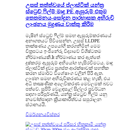
උසස් තත්ත්වයේ ප්ලාස්ටික් යන්ත්‍ර
ස්ට්‍රෙච් ෆිල්ම් මෘදු PE ඇසුරුම් එතුම
තෙතමනය-සෝදුන පාරභාසක අභිරුචි
ලාංඡනය මුද්‍රණය වාත්තු කිරීම
මැෂින් ස්ට්‍රෙච් ෆිල්ම් සමඟ ඇසුරුම්කරණයේ
අනාගතයට පිවිසෙන්න. උසස් LLDPE
තාක්ෂණය උපයෝගී කරගනිමින් මෙම
චිත්‍රපටය ඉංජිනේරු විද්‍යාවේ විශිෂ්ටතම
I
නිර්මාණයකි.
t නිර්මාණය කර ඇත්තේ
දුෂ්කරම ඇසුරුම් අභියෝග හැසිරවීමටය. මෘදු
ප්ලාස්ටික් ද්‍රව්‍ය ප්‍රශස්ත ආරක්ෂාවක් සහතික
කරන ස්මාර්ට් විශේෂාංග වලින් පිරී ඇත.
ලාංඡන සමඟ අභිරුචිකරණය කළ හැකි, එය
අධි තාක්‍ෂණික අලෙවිකරණ මෙවලමක් බවට
පත්වේ. සුපිරි වෙළඳසැල් සිල්ලර ප්‍රවර්ධන
සඳහා පරිපූර්ණයි, යන්ත්‍ර ස්ට්‍රෙච් ෆිල්ම් යනු
නවෝත්පාදන ක්‍රියාකාරීත්වය සපුරාලන
ස්ථානයයි.
විමර්ශනය
විස්තර