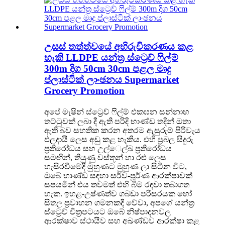
උසස් තත්ත්වයේ අභිරුචිකරණය කළ
හැකි LLDPE යන්ත්‍ර ස්ට්‍රෙච් ෆිල්ම්
300m දිග ​​50cm 30cm පළල මෘදු
ප්ලාස්ටික් ලාංඡනය Supermarket
Grocery Promotion
අපේ මැෂින් ස්ට්‍රෙච් ෆිල්ම් එක
ඝන සන්නාහ
තට්ටුවක් ලබා දී ඇති පරිදි භාණ්ඩ තදින් ඔතා
ඇති බව සහතික කරන අතරම ඇසුරුම් පිරිවැය
ඵලදායී ලෙස අඩු කළ හැකිය. එහි ප්‍රබල සිදුරු
ප්‍රතිරෝධය සහ උල්ෙල්ඛ ප්‍රතිරෝධය
සමඟින්, තියුණු වස්තූන් හා රළු ලෙස
හැසිරවීමේදී මුහුණට මුහුණ ලා සිටින විට,
ඔබේ භාණ්ඩ සඳහා සර්ව-පූර්ණ ආරක්ෂාවක්
සපයමින් එය තවමත් එහි බිම රඳවා තබාගත
හැක. ඉහළ-උෂ්ණත්ව ගබඩා පරිසරයක හෝ
සීතල ප්‍රවාහන ගමනකදී වේවා, අපගේ යන්ත්‍ර
ස්ට්‍රෙච් චිත්‍රපටයට ඔබේ නිෂ්පාදනවල
ආරක්ෂාව ස්ථායීව සහ අඛණ්ඩව ආරක්ෂා කළ