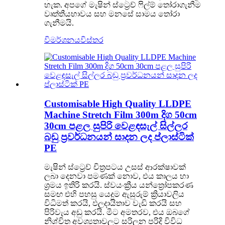
හැක. අපගේ මැෂින් ස්ට්‍රෙච් ෆිල්ම් තෝරාගැනීම
වෘත්තීයභාවය සහ මනසේ සාමය තෝරා
ගැනීමයි.
විමර්ශනය
විස්තර
Customisable High Quality LLDPE
Machine Stretch Film 300m දිග ​​50cm
30cm පළල සුපිරි වෙළඳසැල් සිල්ලර
බඩු ප්‍රවර්ධනයන් සාදන ලද ප්ලාස්ටික්
PE
මැෂින් ස්ට්‍රෙච් චිත්‍රපටය උසස් ආරක්ෂාවක්
ලබා දෙනවා පමණක් නොව, එය කාලය හා
ශ්‍රමය ඉතිරි කරයි. ස්වයංක්‍රීය යන්ත්‍රෝපකරණ
සමඟ එහි පහසු යෙදුම ඇසුරුම් ක්‍රියාවලිය
විධිමත් කරයි, ඵලදායිතාව වැඩි කරයි සහ
පිරිවැය අඩු කරයි. මීට අමතරව, එය ඔබගේ
නිශ්චිත අවශ්‍යතාවලට සරිලන පරිදි විවිධ