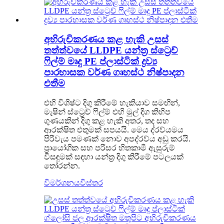
අභිරුචිකරණය කළ හැකි උසස්
තත්ත්වයේ LLDPE යන්ත්‍ර ස්ට්‍රෙච්
ෆිල්ම් මෘදු PE ප්ලාස්ටික් ද්‍රව්‍ය
පාරභාසක වර්ණ ගෘහස්ථ නිෂ්පාදන
එතීම
එහි විශිෂ්ට දිගු කිරීමේ හැකියාව සමඟින්,
මැෂින් ස්ට්‍රෙච් ෆිල්ම් එහි මුල් දිග කිහිප
ගුණයකින් දිගු කළ හැකි අතර, තද සහ
ආරක්ෂිත එතුමක් සපයයි. මෙය ද්රව්යමය
පිරිවැය පමණක් නොව අපද්රව්ය අඩු කරයි.
ප්‍රායෝගික සහ පරිසර හිතකාමී ඇසුරුම්
විසඳුමක් සඳහා යන්ත්‍ර දිගු කිරීමේ පටලයක්
තෝරන්න.
විමර්ශනය
විස්තර