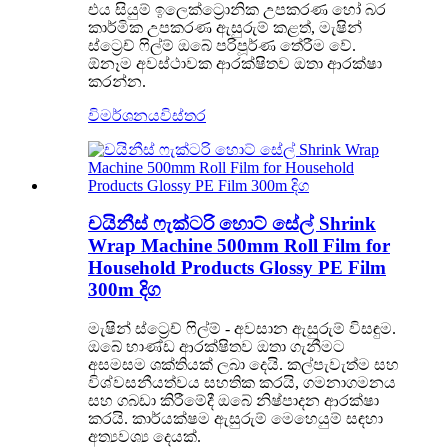
එය සියුම් ඉලෙක්ට්‍රොනික උපකරණ හෝ බර
කාර්මික උපකරණ ඇසුරුම් කළත්, මැෂින්
ස්ට්‍රෙච් ෆිල්ම් ඔබේ පරිපූර්ණ තේරීම වේ.
ඕනෑම අවස්ථාවක ආරක්ෂිතව ඔතා ආරක්ෂා
කරන්න.
විමර්ශනය
විස්තර
චයිනීස් ෆැක්ටරි හොට් සේල් Shrink
Wrap Machine 500mm Roll Film for
Household Products Glossy PE Film
300m දිග
මැෂින් ස්ට්‍රෙච් ෆිල්ම් - අවසාන ඇසුරුම් විසඳුම.
ඔබේ භාණ්ඩ ආරක්ෂිතව ඔතා ගැනීමට
අසමසම ශක්තියක් ලබා දෙයි. කල්පැවැත්ම සහ
විශ්වසනීයත්වය සහතික කරයි, ගමනාගමනය
සහ ගබඩා කිරීමේදී ඔබේ නිෂ්පාදන ආරක්ෂා
කරයි. කාර්යක්ෂම ඇසුරුම් මෙහෙයුම් සඳහා
අත්‍යවශ්‍ය දෙයක්.