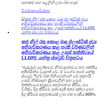
ඝනකම් සහ පළලින් ලබා ගත හැක.
විමර්ශනය
විස්තර
කළු නිල් රතු කොළ මෘදු ප්ලාස්ටික් ද්‍රව්‍ය
අභිරුචිකරණය කළ හැකි වර්ණවලින්
අභිරුචිකරණය කළ උසස් තත්ත්වයේ
LLDPE යන්ත්‍ර ස්ට්‍රෙච් චිත්‍රපටය
“ඇසුරුම් ලෝකයේ, නිරවද්‍යතාවය සහ ශක්තිය
අතිශයින්ම වැදගත් වේ. ඒ වගේම අපේ යන්ත්‍ර
ස්ට්‍රෙච් ෆිල්ම් එක බිහිවෙන්නේ මේ සඳහායි.
උසස් නිෂ්පාදන ක්‍රියාවලීන් සහ උසස්
තත්ත්වයේ අමුද්‍රව්‍ය අනුගමනය කිරීම, එය
විශිෂ්ට දිගු කිරීමේ ගුණ ඇති අතර දක්වා පෙර
600
දිගු කිරීමේ අනුපාතයක් ලබා ගත හැකිය.
%.