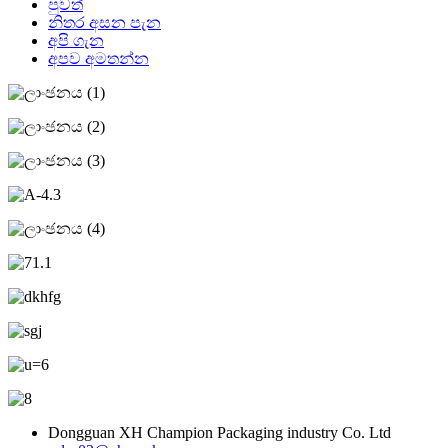
පුවත්
නිතර අසන පැන
අපි ගැන
අපව අමතන්න
Dongguan XH Champion Packaging industry Co. Ltd