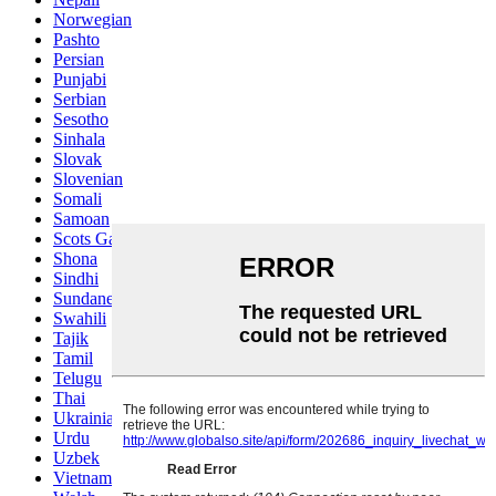
Norwegian
Pashto
Persian
Punjabi
Serbian
Sesotho
Sinhala
Slovak
Slovenian
Somali
Samoan
Scots Gaelic
Shona
Sindhi
Sundanese
Swahili
Tajik
Tamil
Telugu
Thai
Ukrainian
Urdu
Uzbek
Vietnamese