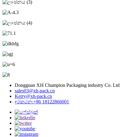
Dongguan XH Champion Packaging industry Co. Ltd
sales03@xh-pack.cn
Kerry@xh-pack.cn
දුරකථන:+86 18122866001