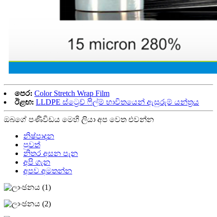
පෙර:
Color Stretch Wrap Film
ඊළඟ:
LLDPE ස්ට්‍රෙච් ෆිල්ම් භාවිතයෙන් ඇසුරුම් යන්ත්‍රය
ඔබගේ පණිවිඩය මෙහි ලියා අප වෙත එවන්න
නිෂ්පාදන
පුවත්
නිතර අසන පැන
අපි ගැන
අපව අමතන්න