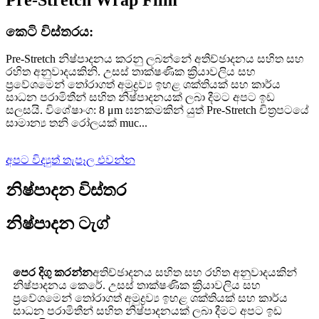
කෙටි විස්තරය:
Pre-Stretch නිෂ්පාදනය කරනු ලබන්නේ අතිච්ඡාදනය සහිත සහ
රහිත අනුවාදයකිනි. උසස් තාක්ෂණික ක්‍රියාවලිය සහ
ප්‍රවේශමෙන් තෝරාගත් අමුද්‍රව්‍ය ඉහළ ශක්තියක් සහ කාර්ය
සාධන පරාමිතීන් සහිත නිෂ්පාදනයක් ලබා දීමට අපට ඉඩ
සලසයි. විශේෂාංග: 8 μm ඝනකමකින් යුත් Pre-Stretch චිත්‍රපටයේ
සාමාන්‍ය තනි රෝලයක් muc...
අපට විද්‍යුත් තැපෑල එවන්න
නිෂ්පාදන විස්තර
නිෂ්පාදන ටැග්
පෙර දිගු කරන්න
අතිච්ඡාදනය සහිත සහ රහිත අනුවාදයකින්
නිෂ්පාදනය කෙරේ. උසස් තාක්ෂණික ක්‍රියාවලිය සහ
ප්‍රවේශමෙන් තෝරාගත් අමුද්‍රව්‍ය ඉහළ ශක්තියක් සහ කාර්ය
සාධන පරාමිතීන් සහිත නිෂ්පාදනයක් ලබා දීමට අපට ඉඩ