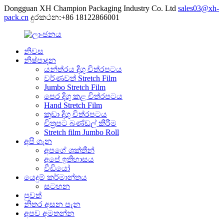
Dongguan XH Champion Packaging Industry Co. Ltd
sales03@xh-
pack.cn
දුරකථන:+86 18122866001
නිවස
නිෂ්පාදන
යන්ත්රය දිගු චිත්රපටය
වර්ණවත් Stretch Film
Jumbo Stretch Film
පෙර දිගු කළ චිත්රපටය
Hand Stretch Film
කුඩා දිගු චිත්රපටය
චිත්‍රපට බණ්ඩල් කිරීම
Stretch film Jumbo Roll
අපි ගැන
අපගේ ශක්තීන්
අපේ ඉතිහාසය
වීඩියෝ
යෙදුම් කර්මාන්තය
සටහන
පුවත්
නිතර අසන පැන
අපව අමතන්න