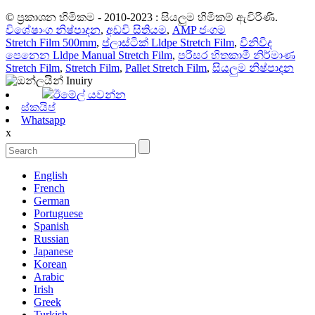
© ප්‍රකාශන හිමිකම - 2010-2023 : සියලුම හිමිකම් ඇවිරිණි.
විශේෂාංග නිෂ්පාදන
,
අඩවි සිතියම
,
AMP ජංගම
Stretch Film 500mm
,
ප්ලාස්ටික් Lldpe Stretch Film
,
විනිවිද
පෙනෙන Lldpe Manual Stretch Film
,
පරිසර හිතකාමී නිර්මාණ
Stretch Film
,
Stretch Film
,
Pallet Stretch Film
,
සියලුම නිෂ්පාදන
ඊමේල් යවන්න
ස්කයිප්
Whatsapp
x
English
French
German
Portuguese
Spanish
Russian
Japanese
Korean
Arabic
Irish
Greek
Turkish