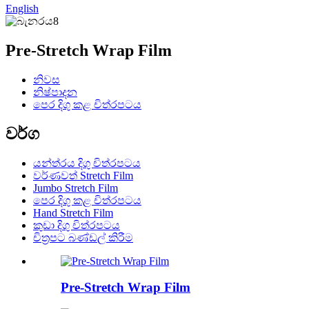
English
Pre-Stretch Wrap Film
නිවස
නිෂ්පාදන
පෙර දිගු කළ චිත්රපටය
වර්ග
යන්ත්රය දිගු චිත්රපටය
වර්ණවත් Stretch Film
Jumbo Stretch Film
පෙර දිගු කළ චිත්රපටය
Hand Stretch Film
කුඩා දිගු චිත්රපටය
චිත්‍රපට බණ්ඩල් කිරීම
Pre-Stretch Wrap Film