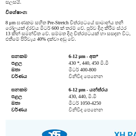
සලසයි.
විශේෂාංග:
8 μm ඝණකම සහිත Pre-Stretch චිත්රපටයේ සාමාන්ය තනි
රෝලයක් ද්රව්ය මීටර් 600 ක් තරම් වේ. පූර්ව දිගු කිරීම ස්ථර
13 කින් සමන්විත වේ. සම්මත දිගු චිත්රපටයක් හා සසඳන විට,
එතීමේ පිරිවැය 40% දක්වා අඩු වේ.
ඝනකම
6-12 μm - අත*
පළල
430 *, 440, 450 මි.මී
ඔතා
මීටර් 400-800
වර්ණය
විනිවිද පෙනෙන
ඝනකම
6-12 μm - යන්ත්රය
පළල
430, 440, මි.මී
ඔතා
මීටර් 1050-4250
වර්ණය
විනිවිද පෙනෙන