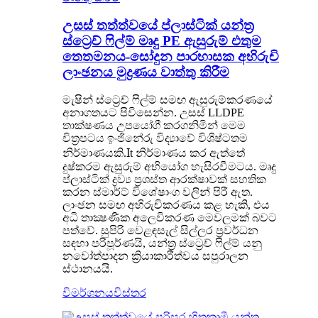
උසස් තත්ත්වයේ ප්ලාස්ටික් යන්ත්‍ර
ස්ට්‍රෙච් ෆිල්ම් මෘදු PE ඇසුරුම් එතුම
තෙතමනය-සෝදුන පාරභාසක අභිරුචි
ලාංඡනය මුද්‍රණය වාත්තු කිරීම
මැෂින් ස්ට්‍රෙච් ෆිල්ම් සමඟ ඇසුරුම්කරණයේ
අනාගතයට පිවිසෙන්න. උසස් LLDPE
තාක්ෂණය උපයෝගී කරගනිමින් මෙම
චිත්‍රපටය ඉංජිනේරු විද්‍යාවේ විශිෂ්ටතම
I
නිර්මාණයකි.
t නිර්මාණය කර ඇත්තේ
දුෂ්කරම ඇසුරුම් අභියෝග හැසිරවීමටය. මෘදු
ප්ලාස්ටික් ද්‍රව්‍ය ප්‍රශස්ත ආරක්ෂාවක් සහතික
කරන ස්මාර්ට් විශේෂාංග වලින් පිරී ඇත.
ලාංඡන සමඟ අභිරුචිකරණය කළ හැකි, එය
අධි තාක්‍ෂණික අලෙවිකරණ මෙවලමක් බවට
පත්වේ. සුපිරි වෙළඳසැල් සිල්ලර ප්‍රවර්ධන
සඳහා පරිපූර්ණයි, යන්ත්‍ර ස්ට්‍රෙච් ෆිල්ම් යනු
නවෝත්පාදන ක්‍රියාකාරීත්වය සපුරාලන
ස්ථානයයි.
විමර්ශනය
විස්තර