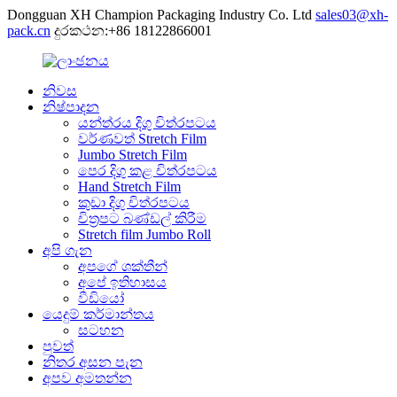
Dongguan XH Champion Packaging Industry Co. Ltd
sales03@xh-
pack.cn
දුරකථන:+86 18122866001
නිවස
නිෂ්පාදන
යන්ත්රය දිගු චිත්රපටය
වර්ණවත් Stretch Film
Jumbo Stretch Film
පෙර දිගු කළ චිත්රපටය
Hand Stretch Film
කුඩා දිගු චිත්රපටය
චිත්‍රපට බණ්ඩල් කිරීම
Stretch film Jumbo Roll
අපි ගැන
අපගේ ශක්තීන්
අපේ ඉතිහාසය
වීඩියෝ
යෙදුම් කර්මාන්තය
සටහන
පුවත්
නිතර අසන පැන
අපව අමතන්න