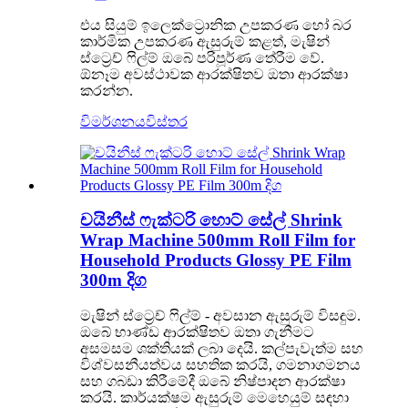
එය සියුම් ඉලෙක්ට්‍රොනික උපකරණ හෝ බර
කාර්මික උපකරණ ඇසුරුම් කළත්, මැෂින්
ස්ට්‍රෙච් ෆිල්ම් ඔබේ පරිපූර්ණ තේරීම වේ.
ඕනෑම අවස්ථාවක ආරක්ෂිතව ඔතා ආරක්ෂා
කරන්න.
විමර්ශනය
විස්තර
චයිනීස් ෆැක්ටරි හොට් සේල් Shrink
Wrap Machine 500mm Roll Film for
Household Products Glossy PE Film
300m දිග
මැෂින් ස්ට්‍රෙච් ෆිල්ම් - අවසාන ඇසුරුම් විසඳුම.
ඔබේ භාණ්ඩ ආරක්ෂිතව ඔතා ගැනීමට
අසමසම ශක්තියක් ලබා දෙයි. කල්පැවැත්ම සහ
විශ්වසනීයත්වය සහතික කරයි, ගමනාගමනය
සහ ගබඩා කිරීමේදී ඔබේ නිෂ්පාදන ආරක්ෂා
කරයි. කාර්යක්ෂම ඇසුරුම් මෙහෙයුම් සඳහා