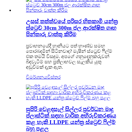
උසස් තත්ත්වයේ පරිසර හිතකාමී යන්ත්‍ර
ස්ට්‍රෙච් 30cm 300m ජල ආරක්ෂිත ගෘහ
පින්තාරු වාත්තු කිරීම
ප්‍රවාහනයේදී හානියට පත් භාණ්ඩ සමඟ
පොරබදමින් සිටිනවාද? මැෂින් ස්ට්‍රෙච් ෆිල්ම්
එක තමයි විසඳුම. අපගේ ගනුදෙනුකරුවන්
බිඳවැටීම් සහ ප්‍රතිලාභවල සැලකිය යුතු
අඩුවීමක් දැක ඇත.
විමර්ශනය
විස්තර
සුපිරි වෙළඳසැල් සිල්ලර ප්‍රවර්ධන මෘදු
ප්ලාස්ටික් සඳහා වාරික අභිරුචිකරණය
කළ හැකි LLDPE යන්ත්‍ර ස්ට්‍රෙච් ෆිල්ම්
බහු පළල