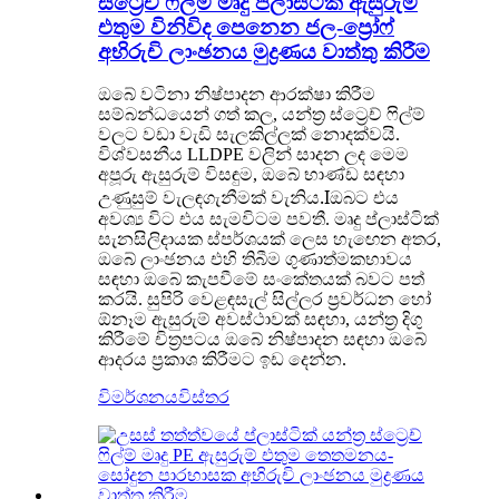
ස්ට්‍රෙච් ෆිල්ම් මෘදු ප්ලාස්ටික් ඇසුරුම්
එතුම විනිවිද පෙනෙන ජල-ප්‍රෝෆ්
අභිරුචි ලාංඡනය මුද්‍රණය වාත්තු කිරීම
ඔබේ වටිනා නිෂ්පාදන ආරක්ෂා කිරීම
සම්බන්ධයෙන් ගත් කල, යන්ත්‍ර ස්ට්‍රෙච් ෆිල්ම්
වලට වඩා වැඩි සැලකිල්ලක් නොදක්වයි.
විශ්වසනීය LLDPE වලින් සාදන ලද මෙම
අපූරු ඇසුරුම් විසඳුම, ඔබේ භාණ්ඩ සඳහා
.I
උණුසුම් වැලඳගැනීමක් වැනිය
ඔබට එය
අවශ්‍ය විට එය සැමවිටම පවතී. මෘදු ප්ලාස්ටික්
සැනසිලිදායක ස්පර්ශයක් ලෙස හැඟෙන අතර,
ඔබේ ලාංඡනය එහි තිබීම ගුණාත්මකභාවය
සඳහා ඔබේ කැපවීමේ සංකේතයක් බවට පත්
කරයි. සුපිරි වෙළඳසැල් සිල්ලර ප්‍රවර්ධන හෝ
ඕනෑම ඇසුරුම් අවස්ථාවක් සඳහා, යන්ත්‍ර දිගු
කිරීමේ චිත්‍රපටය ඔබේ නිෂ්පාදන සඳහා ඔබේ
ආදරය ප්‍රකාශ කිරීමට ඉඩ දෙන්න.
විමර්ශනය
විස්තර