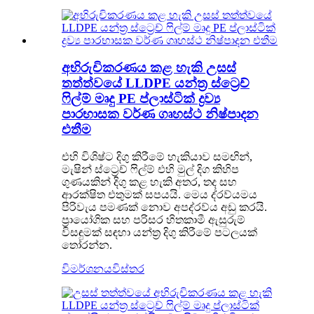
අභිරුචිකරණය කළ හැකි උසස්
තත්ත්වයේ LLDPE යන්ත්‍ර ස්ට්‍රෙච්
ෆිල්ම් මෘදු PE ප්ලාස්ටික් ද්‍රව්‍ය
පාරභාසක වර්ණ ගෘහස්ථ නිෂ්පාදන
එතීම
එහි විශිෂ්ට දිගු කිරීමේ හැකියාව සමඟින්,
මැෂින් ස්ට්‍රෙච් ෆිල්ම් එහි මුල් දිග කිහිප
ගුණයකින් දිගු කළ හැකි අතර, තද සහ
ආරක්ෂිත එතුමක් සපයයි. මෙය ද්රව්යමය
පිරිවැය පමණක් නොව අපද්රව්ය අඩු කරයි.
ප්‍රායෝගික සහ පරිසර හිතකාමී ඇසුරුම්
විසඳුමක් සඳහා යන්ත්‍ර දිගු කිරීමේ පටලයක්
තෝරන්න.
විමර්ශනය
විස්තර