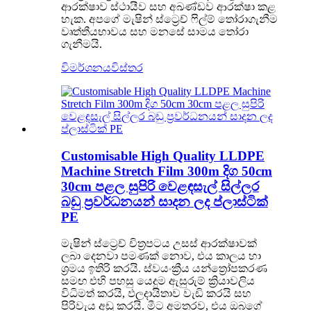
ආරක්ෂාව ස්ථායීව සහ අඛණ්ඩව ආරක්ෂා කළ
හැක. අපගේ මැෂින් ස්ට්‍රෙච් ෆිල්ම් තෝරාගැනීම
වෘත්තීයභාවය සහ මනසේ සාමය තෝරා
ගැනීමයි.
විමර්ශනය
විස්තර
Customisable High Quality LLDPE
Machine Stretch Film 300m දිග ​​50cm
30cm පළල සුපිරි වෙළඳසැල් සිල්ලර
බඩු ප්‍රවර්ධනයන් සාදන ලද ප්ලාස්ටික්
PE
මැෂින් ස්ට්‍රෙච් චිත්‍රපටය උසස් ආරක්ෂාවක්
ලබා දෙනවා පමණක් නොව, එය කාලය හා
ශ්‍රමය ඉතිරි කරයි. ස්වයංක්‍රීය යන්ත්‍රෝපකරණ
සමඟ එහි පහසු යෙදුම ඇසුරුම් ක්‍රියාවලිය
විධිමත් කරයි, ඵලදායිතාව වැඩි කරයි සහ
පිරිවැය අඩු කරයි. මීට අමතරව, එය ඔබගේ