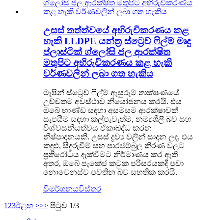
උසස් තත්ත්වයේ අභිරුචිකරණය කළ
හැකි LLDPE යන්ත්‍ර ස්ට්‍රෙච් ෆිල්ම් මෘදු
ප්ලාස්ටික් ග්ලෝසි ජල ආරක්ෂිත
මතුපිට අභිරුචිකරණය කළ හැකි
වර්ණවලින් ලබා ගත හැකිය
මැෂින් ස්ට්‍රෙච් ෆිල්ම් ඇසුරුම් තාක්ෂණයේ
උච්චතම අවස්ථාව නියෝජනය කරයි. එය
ඔබේ භාණ්ඩ සඳහා අසමසම ආරක්ෂාවක්
සැපයීම සඳහා කල්පැවැත්ම, නම්‍යශීලී බව සහ
විශ්වසනීයත්වය ඒකාබද්ධ කරන
නිෂ්පාදනයකි. උසස් ද්‍රව්‍ය වලින් සාදන ලද, එය
කඳුළු, සිදුරුවීම් සහ පාරජම්බුල කිරණ වලට
ප්‍රතිරෝධය දැක්වීමට නිර්මාණය කර ඇති
අතර, ඔබේ පැකේජ කටුක පරිසරයකදී පවා
නොවෙනස්ව පවතින බව සහතික කරයි.
විමර්ශනය
විස්තර
1
2
3
ඊළඟ >
>>
පිටුව 1/3