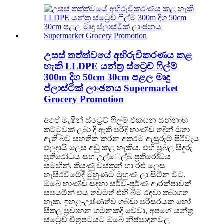
උසස් තත්ත්වයේ අභිරුචිකරණය කළ
හැකි LLDPE යන්ත්‍ර ස්ට්‍රෙච් ෆිල්ම්
300m දිග ​​50cm 30cm පළල මෘදු
ප්ලාස්ටික් ලාංඡනය Supermarket
Grocery Promotion
අපේ මැෂින් ස්ට්‍රෙච් ෆිල්ම් එක
ඝන සන්නාහ
තට්ටුවක් ලබා දී ඇති පරිදි භාණ්ඩ තදින් ඔතා
ඇති බව සහතික කරන අතරම ඇසුරුම් පිරිවැය
ඵලදායී ලෙස අඩු කළ හැකිය. එහි ප්‍රබල සිදුරු
ප්‍රතිරෝධය සහ උල්ෙල්ඛ ප්‍රතිරෝධය
සමඟින්, තියුණු වස්තූන් හා රළු ලෙස
හැසිරවීමේදී මුහුණට මුහුණ ලා සිටින විට,
ඔබේ භාණ්ඩ සඳහා සර්ව-පූර්ණ ආරක්ෂාවක්
සපයමින් එය තවමත් එහි බිම රඳවා තබාගත
හැක. ඉහළ-උෂ්ණත්ව ගබඩා පරිසරයක හෝ
සීතල ප්‍රවාහන ගමනකදී වේවා, අපගේ යන්ත්‍ර
ස්ට්‍රෙච් චිත්‍රපටයට ඔබේ නිෂ්පාදනවල