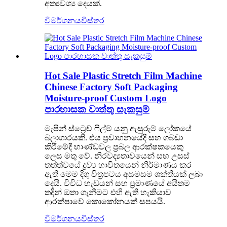
අත්‍යවශ්‍ය දෙයක්.
විමර්ශනය
විස්තර
Hot Sale Plastic Stretch Film Machine
Chinese Factory Soft Packaging
Moisture-proof Custom Logo
පාරභාසක වාත්තු සැකසුම්
මැෂින් ස්ට්‍රෙච් ෆිල්ම් යනු ඇසුරුම් ලෝකයේ
බලාගාරයකි. එය ප්‍රවාහනයේදී සහ ගබඩා
කිරීමේදී භාණ්ඩවල ප්‍රබල ආරක්ෂකයෙකු
ලෙස මතු වේ. නිරවද්‍යතාවයෙන් සහ උසස්
තත්ත්වයේ ද්‍රව්‍ය භාවිතයෙන් නිර්මාණය කර
ඇති මෙම දිගු චිත්‍රපටය අසමසම ශක්තියක් ලබා
දෙයි. විවිධ හැඩයන් සහ ප්‍රමාණයේ අයිතම
තදින් ඔතා ගැනීමට එහි ඇති හැකියාව
ආරක්ෂාවේ කොකෝනයක් සපයයි.
විමර්ශනය
විස්තර