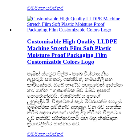
විමර්ශනය
විස්තර
Customisable High Quality LLDPE
Machine Stretch Film Soft Plastic
Moisture Proof Packaging Film
Customizable Colors Logo
මැෂින් ස්ට්‍රෙච් ෆිල්ම් - ඔබේ විශ්වාසනීය
ඇසුරුම් සහකරු. ශක්තිමත්, නම්යශීලී සහ
කාර්යක්ෂම. ඔබේ භාණ්ඩ පහසුවෙන් ආරක්ෂා
කර ගන්න.” ගුණාත්මක බව ඔබට අපගේ
පොරොන්දුවයි. විශිෂ්ටත්වය අපගේ
ලුහුබැඳීමයි. චිත්‍රපටයේ සෑම මීටරයක්ම ඉහළම
ගුණාත්මක ප්‍රමිතීන්ට අනුකූල වන බව සහතික
කිරීම සඳහා අපගේ යන්ත්‍ර දිගු කිරීමේ චිත්‍රපටය
දැඩි තත්ත්ව පරීක්ෂාවකට සහ බහු නිෂ්පාදන
ක්‍රියාවලීන්ට භාජනය වේ.
විමර්ශනය
විස්තර