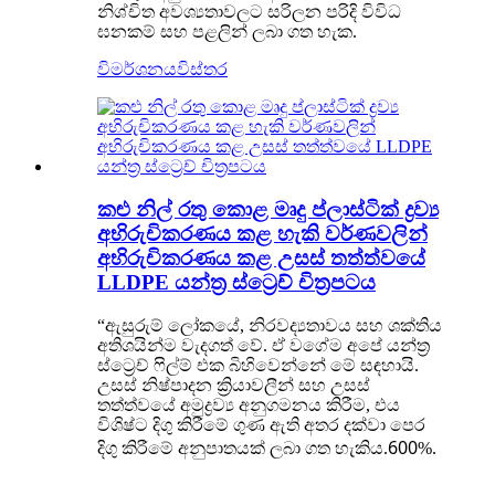
නිශ්චිත අවශ්‍යතාවලට සරිලන පරිදි විවිධ
ඝනකම් සහ පළලින් ලබා ගත හැක.
විමර්ශනය
විස්තර
කළු නිල් රතු කොළ මෘදු ප්ලාස්ටික් ද්‍රව්‍ය
අභිරුචිකරණය කළ හැකි වර්ණවලින්
අභිරුචිකරණය කළ උසස් තත්ත්වයේ
LLDPE යන්ත්‍ර ස්ට්‍රෙච් චිත්‍රපටය
“ඇසුරුම් ලෝකයේ, නිරවද්‍යතාවය සහ ශක්තිය
අතිශයින්ම වැදගත් වේ. ඒ වගේම අපේ යන්ත්‍ර
ස්ට්‍රෙච් ෆිල්ම් එක බිහිවෙන්නේ මේ සඳහායි.
උසස් නිෂ්පාදන ක්‍රියාවලීන් සහ උසස්
තත්ත්වයේ අමුද්‍රව්‍ය අනුගමනය කිරීම, එය
විශිෂ්ට දිගු කිරීමේ ගුණ ඇති අතර දක්වා පෙර
600
දිගු කිරීමේ අනුපාතයක් ලබා ගත හැකිය.
%.