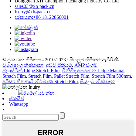
Dongguan XH Champion Packaging industry Co. Ltd
sales03@xh-pack.cn
Kerry@xh-pack.cn
දුරකථන:+86 18122866001
© ප්‍රකාශන හිමිකම - 2010-2023 : සියලුම හිමිකම් ඇවිරිණි.
විශේෂාංග නිෂ්පාදන
,
අඩවි සිතියම
,
AMP ජංගම
ප්ලාස්ටික් Lldpe Stretch Film
,
විනිවිද පෙනෙන Lldpe Manual
Stretch Film
,
Stretch Film
,
Pallet Stretch Film
,
Stretch Film 500mm
,
පරිසර හිතකාමී නිර්මාණ Stretch Film
,
සියලුම නිෂ්පාදන
ඊමේල් යවන්න
ස්කයිප්
Whatsapp
x