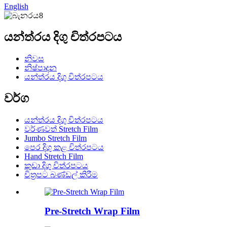
English
යන්ත්රය දිගු චිත්රපටය
නිවස
නිෂ්පාදන
යන්ත්රය දිගු චිත්රපටය
වර්ග
යන්ත්රය දිගු චිත්රපටය
වර්ණවත් Stretch Film
Jumbo Stretch Film
පෙර දිගු කළ චිත්රපටය
Hand Stretch Film
කුඩා දිගු චිත්රපටය
චිත්‍රපට බණ්ඩල් කිරීම
Pre-Stretch Wrap Film