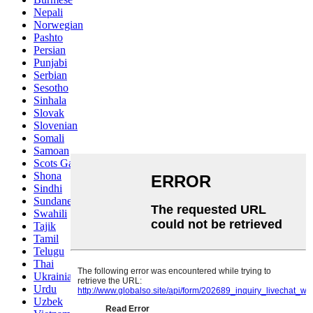
Nepali
Norwegian
Pashto
Persian
Punjabi
Serbian
Sesotho
Sinhala
Slovak
Slovenian
Somali
Samoan
Scots Gaelic
Shona
Sindhi
Sundanese
Swahili
Tajik
Tamil
Telugu
Thai
Ukrainian
Urdu
Uzbek