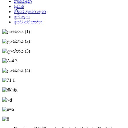
නිෂ්පාදන
පුවත්
නිතර අසන පැන
අපි ගැන
අපව අමතන්න