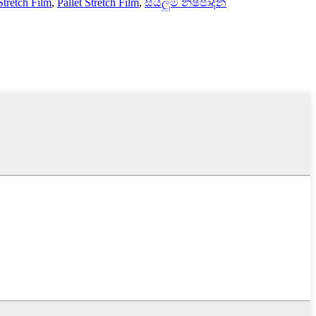
retch Film
,
Pallet Stretch Film
,
සියලුම නිෂ්පාදන