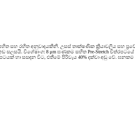
ිත සහ රහිත අනුවාදයකිනි. උසස් තාක්ෂණික ක්‍රියාවලිය සහ ප්‍රවේ
ඉඩ සලසයි. විශේෂාංග: 8 μm ඝණකම සහිත Pre-Stretch චිත්රපටයේ 
ිත්රපටයක් හා සසඳන විට, එතීමේ පිරිවැය 40% දක්වා අඩු වේ. ඝනකම 6