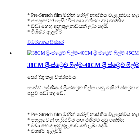
* Pre-Stretch film මඟින් රෝල් නාස්තිය වැළැක්විය හැ
* පහසුවෙන් හැසිරවීම සහ එතීමට අඩු ශක්තිය.
* වඩා හොඳ අනුකූලතාවයක් ලබා දෙයි.
* විශිෂ්ට ඇලවීම.
විමර්ශනය
විස්තර
38CM ප්‍රී-ස්ට්‍රෙච් ෆිල්ම්-40CM ප්‍රී ස්ට්‍රෙච
පෙර දිගු කළ චිත්රපටය
හෑන්ඩ් ශ්‍රේණියේ ප්‍රී-ස්ට්‍රෙච් ෆිල්ම් යනු මැෂි
පසුව පවා තද වේ.
* Pre-Stretch film මඟින් රෝල් නාස්තිය වැළැක්විය හැ
* පහසුවෙන් හැසිරවීම සහ එතීමට අඩු ශක්තිය.
* වඩා හොඳ අනුකූලතාවයක් ලබා දෙයි.
* විශිෂ්ට ඇලවීම.