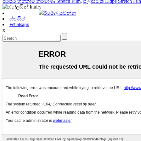
පරිසර හිතකාමී නිර්මාණ Stretch Film
,
ප්ලාස්ටික් Lldpe Stretch Fil
ඊමේල් යවන්න
ස්කයිප්
Whatsapp
x