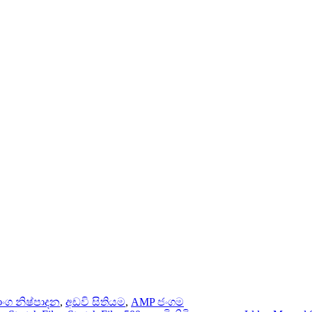
ංග නිෂ්පාදන
,
අඩවි සිතියම
,
AMP ජංගම