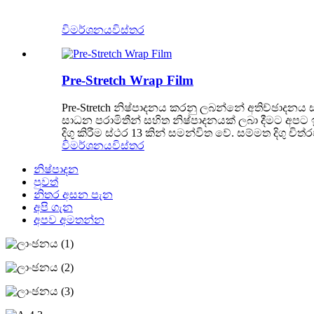
විමර්ශනය
විස්තර
Pre-Stretch Wrap Film
Pre-Stretch නිෂ්පාදනය කරනු ලබන්නේ අතිච්ඡාදනය සහ
සාධන පරාමිතීන් සහිත නිෂ්පාදනයක් ලබා දීමට අපට 
දිගු කිරීම ස්ථර 13 කින් සමන්විත වේ. සම්මත දිගු ච
විමර්ශනය
විස්තර
නිෂ්පාදන
පුවත්
නිතර අසන පැන
අපි ගැන
අපව අමතන්න