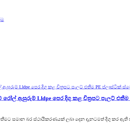
ම් රෝල් ඇසුරුම් Lldpe පෙර දිගු කළ චිත්‍රපට පැලට් එතීම PE
න් ස්ට්‍රෙච් එතීමට සමාන බර ස්ථායීකරණයක් ලබා දෙන දැනටමත් දිගු 