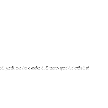
කර ඇති පටලයකි. එය බර ආතතිය වැඩි කරන අතර බර එතීමෙන්