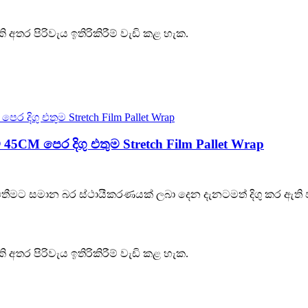
කි අතර පිරිවැය ඉතිරිකිරීම් වැඩි කළ හැක.
් ෆිල්ම් 45CM පෙර දිගු එතුම Stretch Film Pallet Wrap
න් ස්ට්‍රෙච් එතීමට සමාන බර ස්ථායීකරණයක් ලබා දෙන දැනටමත් දිගු 
කි අතර පිරිවැය ඉතිරිකිරීම් වැඩි කළ හැක.