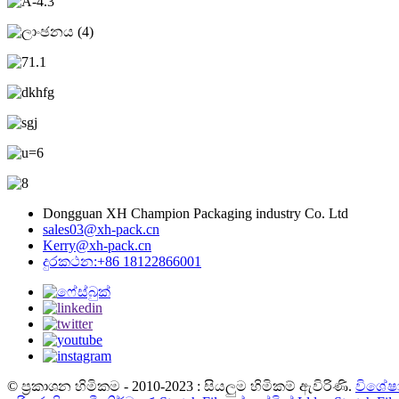
Dongguan XH Champion Packaging industry Co. Ltd
sales03@xh-pack.cn
Kerry@xh-pack.cn
දුරකථන:+86 18122866001
© ප්‍රකාශන හිමිකම - 2010-2023 : සියලුම හිමිකම් ඇවිරිණි.
විශේෂා