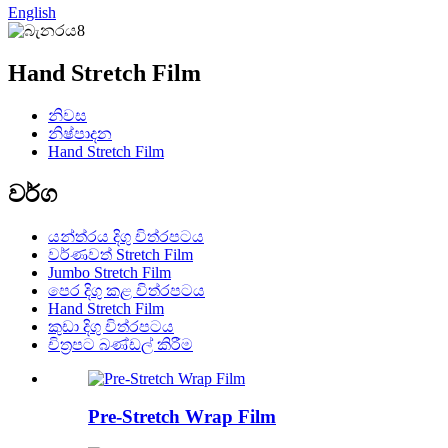
English
Hand Stretch Film
නිවස
නිෂ්පාදන
Hand Stretch Film
වර්ග
යන්ත්රය දිගු චිත්රපටය
වර්ණවත් Stretch Film
Jumbo Stretch Film
පෙර දිගු කළ චිත්රපටය
Hand Stretch Film
කුඩා දිගු චිත්රපටය
චිත්‍රපට බණ්ඩල් කිරීම
Pre-Stretch Wrap Film