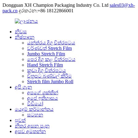
Dongguan XH Champion Packaging Industry Co. Ltd
sales03@xh-
pack.cn
දුරකථන:+86 18122866001
නිවස
නිෂ්පාදන
යන්ත්රය දිගු චිත්රපටය
වර්ණවත් Stretch Film
Jumbo Stretch Film
පෙර දිගු කළ චිත්රපටය
Hand Stretch Film
කුඩා දිගු චිත්රපටය
චිත්‍රපට බණ්ඩල් කිරීම
Stretch film Jumbo Roll
අපි ගැන
අපගේ ශක්තීන්
අපේ ඉතිහාසය
වීඩියෝ
යෙදුම් කර්මාන්තය
සටහන
පුවත්
නිතර අසන පැන
අපව අමතන්න