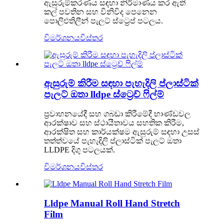
ඇසුරුම්කරණය සඳහා නිර්මාණය කර ඇති
කල් පවතින සහ විනිවිද පෙනෙන
පොලිඑතිලීන් පැලට් ස්ට්‍රෙප් පටලය.
විමර්ශනය
විස්තර
ඇසුරුම් කිරීම සඳහා පැහැදිලි ප්ලාස්ටික්
පැලට් ඔතා lldpe ස්ට්‍රෙච් ෆිල්ම්
ප්‍රවාහනයේදී සහ ගබඩා කිරීමේදී භාණ්ඩවල
ආරක්ෂාව සහ ස්ථායීතාවය සහතික කිරීම,
ආරක්ෂිත සහ කාර්යක්ෂම ඇසුරුම් සඳහා උසස්
තත්ත්වයේ පැහැදිලි ප්ලාස්ටික් පැලට් ඔතා
LLDPE දිගු පටලයක්.
විමර්ශනය
විස්තර
Lldpe Manual Roll Hand Stretch
Film