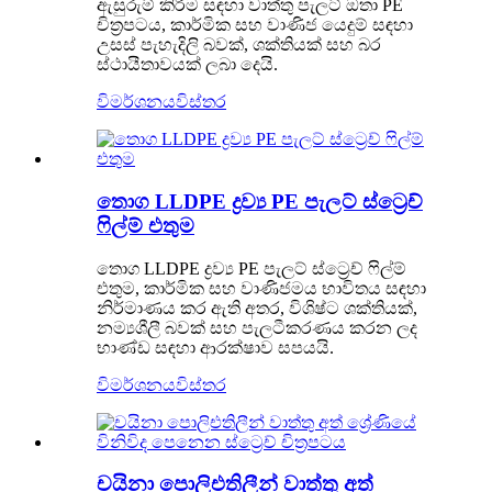
ඇසුරුම් කිරීම සඳහා වාත්තු පැලට් ඔතා PE
චිත්‍රපටය, කාර්මික සහ වාණිජ යෙදුම් සඳහා
උසස් පැහැදිලි බවක්, ශක්තියක් සහ බර
ස්ථායීතාවයක් ලබා දෙයි.
විමර්ශනය
විස්තර
තොග LLDPE ද්‍රව්‍ය PE පැලට් ස්ට්‍රෙච්
ෆිල්ම් එතුම
තොග LLDPE ද්‍රව්‍ය PE පැලට් ස්ට්‍රෙච් ෆිල්ම්
එතුම, කාර්මික සහ වාණිජමය භාවිතය සඳහා
නිර්මාණය කර ඇති අතර, විශිෂ්ට ශක්තියක්,
නම්‍යශීලී බවක් සහ පැලටීකරණය කරන ලද
භාණ්ඩ සඳහා ආරක්ෂාව සපයයි.
විමර්ශනය
විස්තර
චයිනා පොලිඑතිලීන් වාත්තු අත්