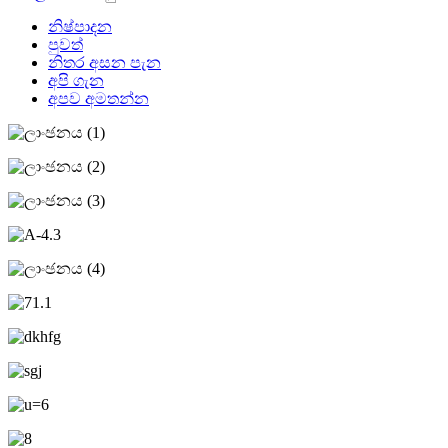
නිෂ්පාදන
පුවත්
නිතර අසන පැන
අපි ගැන
අපව අමතන්න