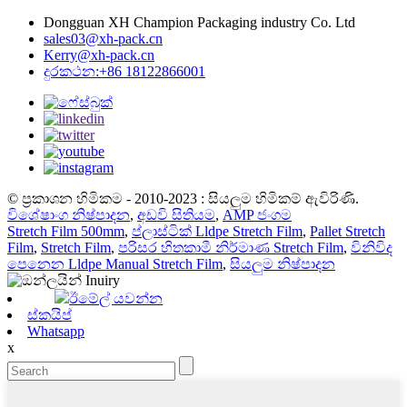
Dongguan XH Champion Packaging industry Co. Ltd
sales03@xh-pack.cn
Kerry@xh-pack.cn
දුරකථන:+86 18122866001
© ප්‍රකාශන හිමිකම - 2010-2023 : සියලුම හිමිකම් ඇවිරිණි.
විශේෂාංග නිෂ්පාදන
,
අඩවි සිතියම
,
AMP ජංගම
Stretch Film 500mm
,
ප්ලාස්ටික් Lldpe Stretch Film
,
Pallet Stretch
Film
,
Stretch Film
,
පරිසර හිතකාමී නිර්මාණ Stretch Film
,
විනිවිද
පෙනෙන Lldpe Manual Stretch Film
,
සියලුම නිෂ්පාදන
ඊමේල් යවන්න
ස්කයිප්
Whatsapp
x