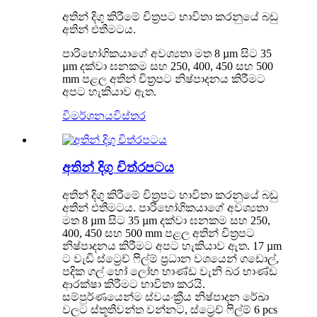
අතින් දිගු කිරීමේ චිත්‍රපට භාවිතා කරනුයේ බඩු
අතින් එතීමටය.
පාරිභෝගිකයාගේ අවශ්‍යතා මත 8 µm සිට 35
µm දක්වා ඝනකම සහ 250, 400, 450 සහ 500
mm පළල අතින් චිත්‍රපට නිෂ්පාදනය කිරීමට
අපට හැකියාව ඇත.
විමර්ශනය
විස්තර
අතින් දිගු චිත්රපටය
අතින් දිගු කිරීමේ චිත්‍රපට භාවිතා කරනුයේ බඩු
අතින් එතීමටය. පාරිභෝගිකයාගේ අවශ්‍යතා
මත 8 µm සිට 35 µm දක්වා ඝනකම සහ 250,
400, 450 සහ 500 mm පළල අතින් චිත්‍රපට
නිෂ්පාදනය කිරීමට අපට හැකියාව ඇත. 17 µm
ට වැඩි ස්ට්‍රෙච් ෆිල්ම් ප්‍රධාන වශයෙන් ගඩොල්,
පදික ගල් හෝ ලෝහ භාණ්ඩ වැනි බර භාණ්ඩ
ආරක්ෂා කිරීමට භාවිතා කරයි.
සම්පුර්ණයෙන්ම ස්වයංක්‍රීය නිෂ්පාදන රේඛා
වලට ස්තූතිවන්ත වන්නට, ස්ට්‍රෙච් ෆිල්ම් 6 pcs