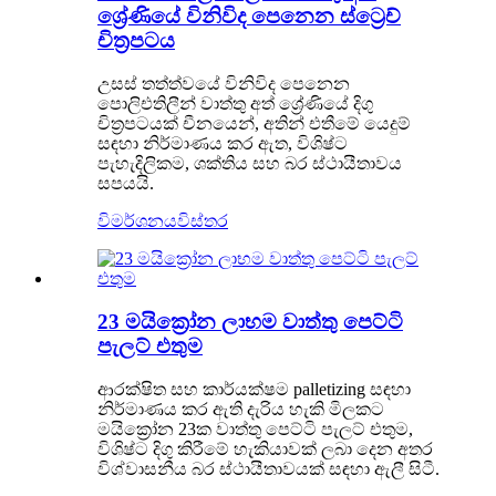
ශ්‍රේණියේ විනිවිද පෙනෙන ස්ට්‍රෙච්
චිත්‍රපටය
උසස් තත්ත්වයේ විනිවිද පෙනෙන
පොලිඑතිලීන් වාත්තු අත් ශ්‍රේණියේ දිගු
චිත්‍රපටයක් චීනයෙන්, අතින් එතීමේ යෙදුම්
සඳහා නිර්මාණය කර ඇත, විශිෂ්ට
පැහැදිලිකම, ශක්තිය සහ බර ස්ථායීතාවය
සපයයි.
විමර්ශනය
විස්තර
23 මයික්‍රෝන ලාභම වාත්තු පෙට්ටි
පැලට් එතුම
ආරක්ෂිත සහ කාර්යක්ෂම palletizing සඳහා
නිර්මාණය කර ඇති දැරිය හැකි මිලකට
මයික්‍රෝන 23ක වාත්තු පෙට්ටි පැලට් එතුම,
විශිෂ්ට දිගු කිරීමේ හැකියාවක් ලබා දෙන අතර
විශ්වාසනීය බර ස්ථායීතාවයක් සඳහා ඇලී සිටී.