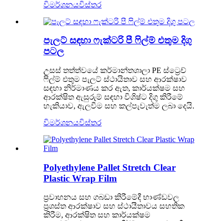
විමර්ශනය
විස්තර
පැලට් සඳහා ෆැක්ටරි පී ෆිල්ම් එතුම දිගු
පටල
උසස් තත්ත්වයේ කර්මාන්තශාලා PE ස්ට්‍රෙච්
ෆිල්ම් එතුම පැලට් ස්ථායිතාව සහ ආරක්ෂාව
සඳහා නිර්මාණය කර ඇත, කාර්යක්ෂම සහ
ආරක්ෂිත ඇසුරුම් සඳහා විශිෂ්ට දිගු කිරීමේ
හැකියාව, ඇලවීම සහ කල්පැවැත්ම ලබා දෙයි.
විමර්ශනය
විස්තර
Polyethylene Pallet Stretch Clear
Plastic Wrap Film
ප්‍රවාහනය සහ ගබඩා කිරීමේදී භාණ්ඩවල
ප්‍රශස්ත ආරක්ෂාව සහ ස්ථායීතාවය සහතික
කිරීම, ආරක්ෂිත සහ කාර්යක්ෂම