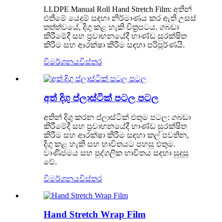
LLDPE Manual Roll Hand Stretch Film: අතින්
එතීමේ යෙදුම් සඳහා නිර්මාණය කර ඇති උසස්
තත්ත්වයේ, දිගු කළ හැකි චිත්‍රපටය. ගබඩා
කිරීමේදී සහ ප්‍රවාහනයේදී භාණ්ඩ සුරක්ෂිත
කිරීම සහ ආරක්ෂා කිරීම සඳහා පරිපූර්ණයි.
විමර්ශනය
විස්තර
අත් දිගු ප්ලාස්ටික් පටල පටල
අතින් දිගු කරන ප්ලාස්ටික් එතුම පටල: ගබඩා
කිරීමේදී සහ ප්‍රවාහනයේදී භාණ්ඩ සුරක්ෂිත
කිරීම සහ ආරක්ෂා කිරීම සඳහා කල් පවතින,
දිගු කළ හැකි සහ භාවිතයට පහසු එතුම.
වාණිජමය සහ පුද්ගලික භාවිතය සඳහා සුදුසු
වේ.
විමර්ශනය
විස්තර
Hand Stretch Wrap Film