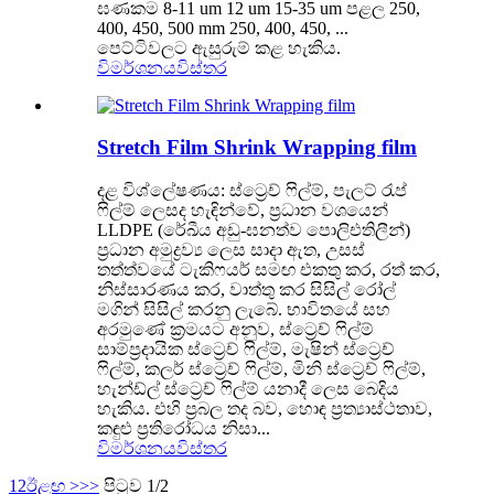
ඝණකම 8-11 um 12 um 15-35 um පළල 250,
400, 450, 500 mm 250, 400, 450, ...
පෙට්ටිවලට ඇසුරුම් කළ හැකිය.
විමර්ශනය
විස්තර
Stretch Film Shrink Wrapping film
දළ විශ්ලේෂණය: ස්ට්‍රෙච් ෆිල්ම්, පැලට් රැප්
ෆිල්ම් ලෙසද හැඳින්වේ, ප්‍රධාන වශයෙන්
LLDPE (රේඛීය අඩු-ඝනත්ව පොලිඑතිලීන්)
ප්‍රධාන අමුද්‍රව්‍ය ලෙස සාදා ඇත, උසස්
තත්ත්වයේ ටැකිෆයර් සමඟ එකතු කර, රත් කර,
නිස්සාරණය කර, වාත්තු කර සිසිල් රෝල්
මගින් සිසිල් කරනු ලැබේ. භාවිතයේ සහ
අරමුණේ ක්‍රමයට අනුව, ස්ට්‍රෙච් ෆිල්ම්
සාම්ප්‍රදායික ස්ට්‍රෙච් ෆිල්ම්, මැෂින් ස්ට්‍රෙච්
ෆිල්ම්, කලර් ස්ට්‍රෙච් ෆිල්ම්, මිනි ස්ට්‍රෙච් ෆිල්ම්,
හැන්ඩ්ල් ස්ට්‍රෙච් ෆිල්ම් යනාදී ලෙස බෙදිය
හැකිය. එහි ප්‍රබල තද බව, හොඳ ප්‍රත්‍යාස්ථතාව,
කඳුළු ප්‍රතිරෝධය නිසා...
විමර්ශනය
විස්තර
1
2
ඊළඟ >
>>
පිටුව 1/2