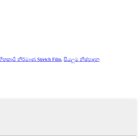
හිතකාමී නිර්මාණ Stretch Film
,
සියලුම නිෂ්පාදන