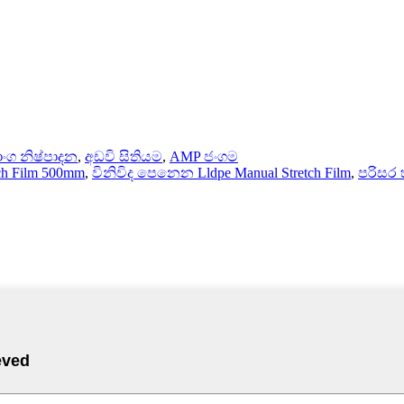
ංග නිෂ්පාදන
,
අඩවි සිතියම
,
AMP ජංගම
tch Film 500mm
,
විනිවිද පෙනෙන Lldpe Manual Stretch Film
,
පරිසර 