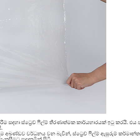
ිරීම සඳහා ස්ට්‍රෙච් ෆිල්ම් තීරණාත්මක කාර්යභාරයක් ඉටු කරයි. එය
ි.
ලුම අඛණ්ඩව වර්ධනය වන බැවින්, ස්ට්‍රෙච් ෆිල්ම් ඇසුරුම් කර්
ැකසීමට සූදානමින් සිටී.