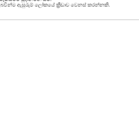
සැබවින්ම ඇසුරුම් ලෝකයේ ක්‍රීඩාව වෙනස් කරන්නකි.