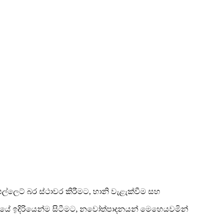
 පල්ලෙට් බර ස්ථාවර කිරීමට, හානි වැළැක්වීම සහ
මාන්තයේ ඉදිරියෙන්ම සිටීමට, නවෝත්පාදනයන් මෙහෙයවමින්