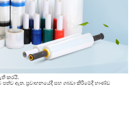
ති කරයි.
 බවට පත්ව ඇත. ප්‍රවාහනයේදී සහ ගබඩා කිරීමේදී භාණ්ඩ