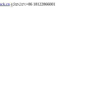
ack.cn
දුරකථන:+86 18122866001