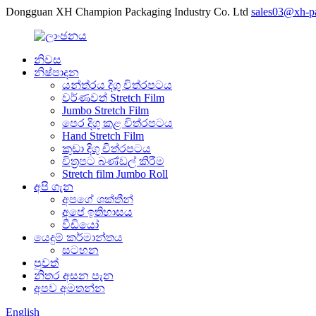
Dongguan XH Champion Packaging Industry Co. Ltd
sales03@xh-p
නිවස
නිෂ්පාදන
යන්ත්රය දිගු චිත්රපටය
වර්ණවත් Stretch Film
Jumbo Stretch Film
පෙර දිගු කළ චිත්රපටය
Hand Stretch Film
කුඩා දිගු චිත්රපටය
චිත්‍රපට බණ්ඩල් කිරීම
Stretch film Jumbo Roll
අපි ගැන
අපගේ ශක්තීන්
අපේ ඉතිහාසය
වීඩියෝ
යෙදුම් කර්මාන්තය
සටහන
පුවත්
නිතර අසන පැන
අපව අමතන්න
English