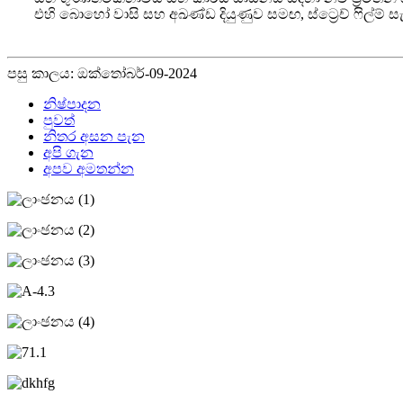
එහි බොහෝ වාසි සහ අඛණ්ඩ දියුණුව සමඟ, ස්ට්‍රෙච් ෆිල්ම් 
පසු කාලය: ඔක්තෝබර්-09-2024
නිෂ්පාදන
පුවත්
නිතර අසන පැන
අපි ගැන
අපව අමතන්න