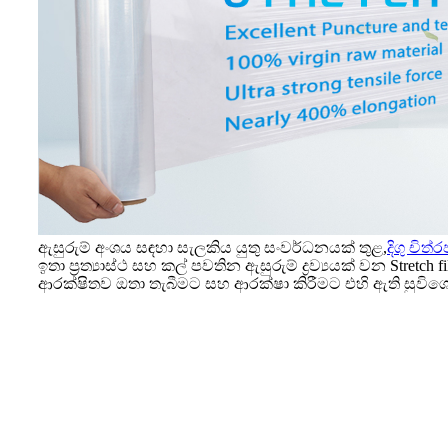
ඇසුරුම් අංශය සඳහා සැලකිය යුතු සංවර්ධනයක් තුළ,
දිගු චිත
ඉතා ප්‍රත්‍යාස්ථ සහ කල් පවතින ඇසුරුම් ද්‍රව්‍යයක් වන Str
ආරක්ෂිතව ඔතා තැබීමට සහ ආරක්ෂා කිරීමට එහි ඇති සුවිශේෂ