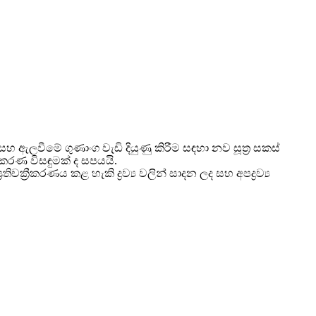
ව සහ ඇලවීමේ ගුණාංග වැඩි දියුණු කිරීම සඳහා නව සූත්‍ර සකස්
රණ විසඳුමක් ද සපයයි.
‍රීකරණය කළ හැකි ද්‍රව්‍ය වලින් සාදන ලද සහ අපද්‍රව්‍ය