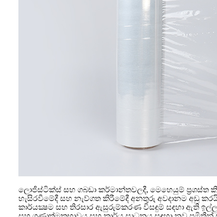
ලොජිස්ටික්ස් සහ ගබඩා කර්මාන්තවලදී, මෙහෙයුම් ප්‍රශස්ත ක
හැසිරවීමේදී සහ නැව්ගත කිරීමේදී අනතුරු අවදානම අඩු කරය
කාර්යක්‍ෂම සහ තිරසාර ඇසුරුම්කරණ විසඳුම් සඳහා ඇති ඉල්
සහ ගුණාත්මකභාවය සහ කාර්ය සාධනය සඳහා නව ප්‍රමිතීන් ස