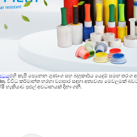
්රපටය
එහි කැපී පෙනෙන ගුණාංග සහ බහුකාර්ය යෙදුම් සමඟ තරංග ඇ
etch film, විවිධ කර්මාන්ත හරහා ව්‍යාපාර සඳහා අත්‍යවශ්‍ය මෙවලමක්
ී හැකියාව පුළුල් අවධානයක් දිනා ගනී.