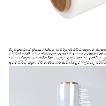
දිගු චිත්‍රපටයේ ක්‍රියාකාරිත්වය වැඩි දියුණු කිරීම සඳහා න
වෙමින් පවතී. මෙය නිෂ්පාදන සඳහා වඩා හොඳ ආරක්ෂාවක්
ස්ට්‍රෙච් චිත්‍රපටයේ පාරිසරික බලපෑම ද අවධානයට ලක්විය යු
අවම කිරීම සඳහා නිර්මාණය කර ඇති ස්ට්‍රෙච් ෆිල්ම්වල පරිස