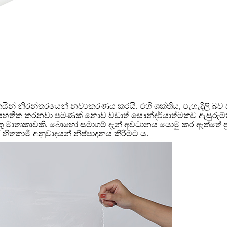
ිෂ්පාදකයින් නිරන්තරයෙන් නව්‍යකරණය කරයි. එහි ශක්තිය, පැහැදිලි බ
 සහතික කරනවා පමණක් නොව වඩාත් සෞන්දර්යාත්මකව ඇසුරුම්ක
තු මාතෘකාවකි. බොහෝ සමාගම් දැන් අවධානය යොමු කර ඇත්තේ ප්‍රතිචක්
ර හිතකාමී අනුවාදයන් නිෂ්පාදනය කිරීමට ය.