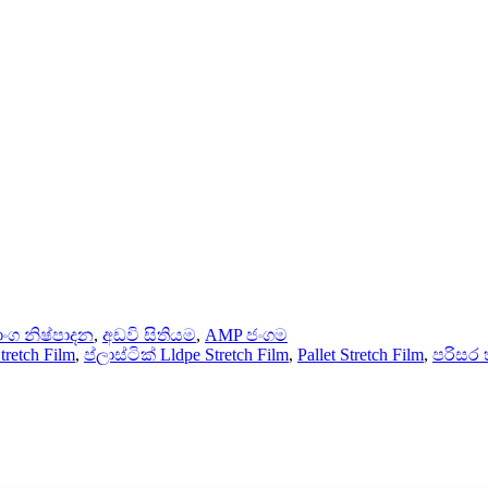
ංග නිෂ්පාදන
,
අඩවි සිතියම
,
AMP ජංගම
tretch Film
,
ප්ලාස්ටික් Lldpe Stretch Film
,
Pallet Stretch Film
,
පරිසර 