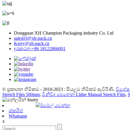
Dongguan XH Champion Packaging industry Co. Ltd
sales03@xh-pack.cn
Kerry@xh-pack.cn
දුරකථන:+86 18122866001
© ප්‍රකාශන හිමිකම - 2010-2023 : සියලුම හිමිකම් ඇවිරිණි.
විශේෂා
Stretch Film 500mm
,
විනිවිද පෙනෙන Lldpe Manual Stretch Film
,
S
ඊමේල් යවන්න
ස්කයිප්
Whatsapp
x