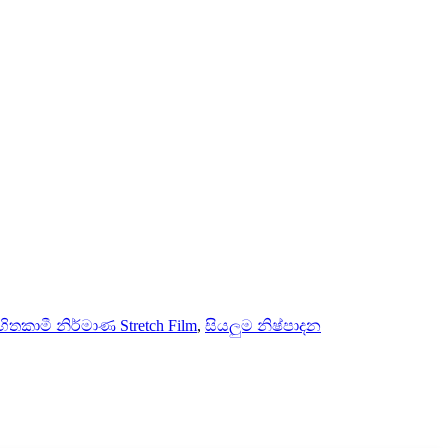
හිතකාමී නිර්මාණ Stretch Film
,
සියලුම නිෂ්පාදන